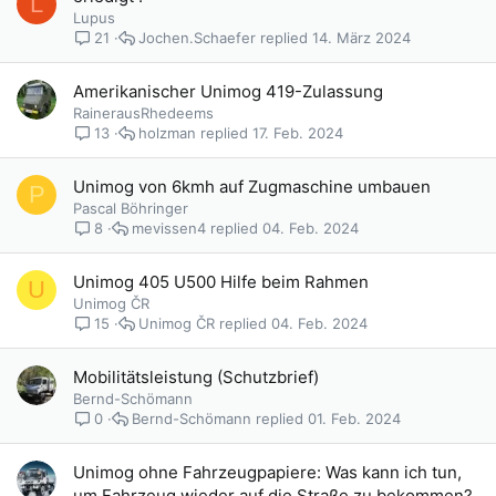
L
Lupus
Jochen.Schaefer
14. März 2024
21
Amerikanischer Unimog 419-Zulassung
RainerausRhedeems
holzman
17. Feb. 2024
13
Unimog von 6kmh auf Zugmaschine umbauen
P
Pascal Böhringer
mevissen4
04. Feb. 2024
8
Unimog 405 U500 Hilfe beim Rahmen
U
Unimog ČR
Unimog ČR
04. Feb. 2024
15
Mobilitätsleistung (Schutzbrief)
Bernd-Schömann
Bernd-Schömann
01. Feb. 2024
0
Unimog ohne Fahrzeugpapiere: Was kann ich tun,
um Fahrzeug wieder auf die Straße zu bekommen?