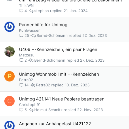
ThiloWN
stephan
21. Jan. 2024
4
Pannenhilfe für Unimog
Kühlwasser
Bernd-Schömann
27. Dez. 2023
25
U406 H-Kennzeichen, ein paar Fragen
Matzesu
Bernd-Schömann
27. Dez. 2023
2
Unimog Wohnmobil mit H-Kennzeichen
P
Petra02
Petra02
10. Dez. 2023
14
Unimog 421.141 Neue Papiere beantragen
C
Christoph91
Helmut Schmitz
22. Nov. 2023
5
Angaben zur Anhängelast U421.122