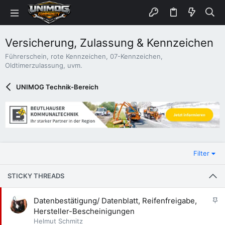
Versicherung, Zulassung & Kennzeichen
Führerschein, rote Kennzeichen, 07-Kennzeichen,
Oldtimerzulassung, uvm.
UNIMOG Technik-Bereich
Filter
STICKY THREADS
A
Datenbestätigung/ Datenblatt, Reifenfreigabe,
n
Hersteller-Bescheinigungen
g
Helmut Schmitz