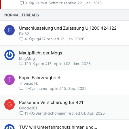
e
Helmut Schmitz
22. Jan. 2013
0
p
i
NORMAL THREADS
n
n
Umschlüsselung und Zulassung U 1200 424.122
F
t
Flo82
ug427
12. Jan. 2026
4
Mautpflicht der Mogs
MagMog
erni417
08. Jan. 2026
120
Kopie Fahrzeugbrief
T
Thomas H.
mhame
15. Sep. 2025
4
Passende Versicherung für 421
G
Goody261
Bernd-Schömann
01. Apr. 2025
11
TÜV will Unterfahrschutz hinten und...