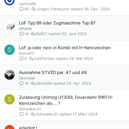
rastlos68
Jürgen-Fahlbusch
06. Dez. 2024
65
LoF Typ 89 oder Zugmaschine Typ 87
mhame
Rolf21
03. Juni 2024
14
LoF ja oder nein in Kombi mit H-Kennzeichen
S
Sven417
U421oirbac
29. Mai 2024
9
Ausnahme STVZO par. 47 und 49
DennisM
DennisM
04. Apr. 2024
19
Zulassung Unimog U1300L Feuerwehr RW1 H-
S
Kennzeichen als ... ?
Schwabe_01
Schwabe_01
17. März 2024
15
erledigt !