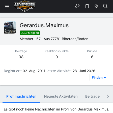
Gerardus.Maximus
UCG-Mitglied
Member
·
57
·
Aus
77781 Biberach/Baden
Beiträge
Reaktionspunkte
Punkte
38
0
6
Registriert
02. Aug. 2011
Letzte Aktivität
28. Juni 2026
Finden
Profilnachrichten
Neueste Aktivitäten
Beiträge
Inf
Es gibt noch keine Nachrichten im Profil von Gerardus.Maximus.