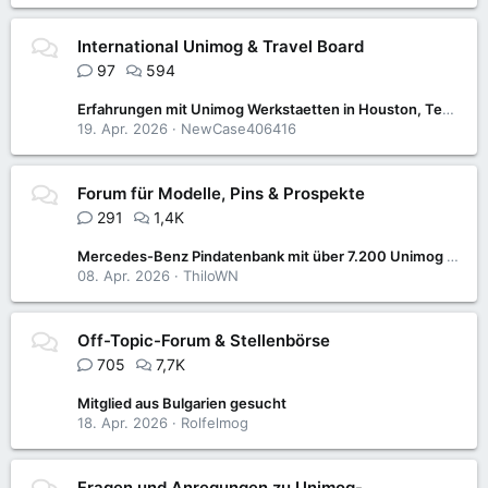
International Unimog & Travel Board
97
594
Erfahrungen mit Unimog Werkstaetten in Houston, Texas?
19. Apr. 2026
NewCase406416
Forum für Modelle, Pins & Prospekte
291
1,4K
Mercedes-Benz Pindatenbank mit über 7.200 Unimog & MB-trac-Pins wieder verfügbar
08. Apr. 2026
ThiloWN
Off-Topic-Forum & Stellenbörse
705
7,7K
Mitglied aus Bulgarien gesucht
18. Apr. 2026
Rolfelmog
Fragen und Anregungen zu Unimog-