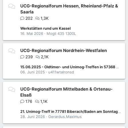
UCG-Regionalforum Hessen, Rheinland-Pfalz &
Saarla
202
1,3K
Werkstätten rund um Kassel
16. Mai 2026
Mogli 435 1300L
UCG-Regionalforum Nordrhein-Westfalen
239
2,1K
15.06.2025 - Oldtimer- und Unimog-Treffen in 57368 Lennestadt-Saalhausen
06. Juni 2025
u411wtalronsd
UCG-Regionalforum Mittelbaden & Ortenau-
Elsaß
176
1,1K
21. Unimog-Treff in 77781 Biberach/Baden am Sonntag 05. Juli 2026
28. Juni 2026
Gerardus.Maximus