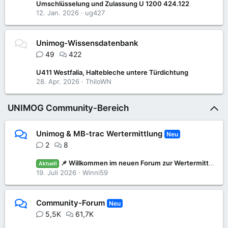
Umschlüsselung und Zulassung U 1200 424.122
12. Jan. 2026
ug427
Unimog-Wissensdatenbank
49
422
U411 Westfalia, Haltebleche untere Türdichtung
28. Apr. 2026
ThiloWN
UNIMOG Community-Bereich
Unimog & MB-trac Wertermittlung
Neu
2
8
📌 Willkommen im neuen Forum zur Wertermittlung: Was ist mein Unimog oder MB-trac wert?
Aktuell
19. Juli 2026
Winni59
Community-Forum
Neu
5,5K
61,7K