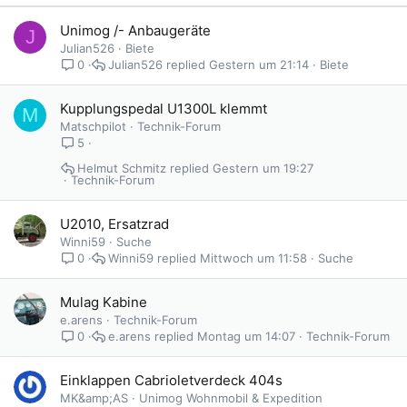
Unimog /- Anbaugeräte
J
Julian526
Biete
Julian526
Gestern um 21:14
Biete
0
Kupplungspedal U1300L klemmt
M
Matschpilot
Technik-Forum
5
Helmut Schmitz
Gestern um 19:27
Technik-Forum
U2010, Ersatzrad
Winni59
Suche
Winni59
Mittwoch um 11:58
Suche
0
Mulag Kabine
e.arens
Technik-Forum
e.arens
Montag um 14:07
Technik-Forum
0
Einklappen Cabrioletverdeck 404s
MK&amp;AS
Unimog Wohnmobil & Expedition