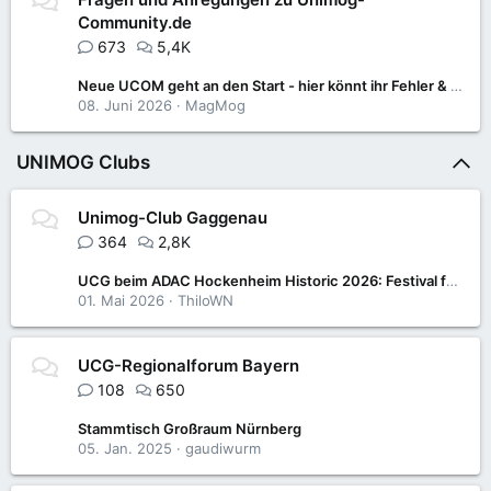
Community.de
673
5,4K
Neue UCOM geht an den Start - hier könnt ihr Fehler & Anregungen posten
08. Juni 2026
MagMog
UNIMOG Clubs
Unimog-Club Gaggenau
364
2,8K
UCG beim ADAC Hockenheim Historic 2026: Festival für Motorsport- und Klassikfans
01. Mai 2026
ThiloWN
UCG-Regionalforum Bayern
108
650
Stammtisch Großraum Nürnberg
05. Jan. 2025
gaudiwurm