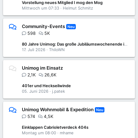
Vorstellung neues Mitglied I mog den Mog
Mittwoch um 07:33
Helmut Schmitz
Community-Events
Neu
598
5K
80 Jahre Unimog: Das große Jubiläumswochenende im Unimog-Museum
17. Juli 2026
ThiloWN
Unimog im Einsatz
2,1K
26,6K
401er und Heckseilwinde
05. Juni 2026
j.patek
Unimog Wohnmobil & Expedition
Neu
574
4,5K
Einklappen Cabrioletverdeck 404s
Montag um 08:00
mhame